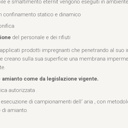
iabile e smaltimento eternit vengono eseguiti in ambiente
n confinamento statico e dinamico
onifica
zione
del personale e dei rifiuti
pplicati prodotti impregnanti che penetrando al suo int
 che creano sulla sua superficie una membrana imperme
te.
 amianto come da legislazione vigente.
ca autorizzata .
 esecuzione di campionamenti dell’ aria , con metod
e di amianto.