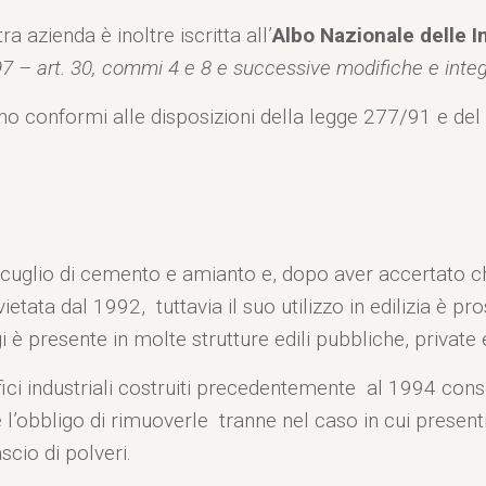
a azienda è inoltre iscritta all’
Albo Nazionale delle 
7 – art. 30, commi 4 e 8 e successive modifiche e integr
i sono conformi alle disposizioni della legge 277/91 e de
scuglio di cemento e amianto e, dopo aver accertato c
ietata dal 1992, tuttavia il suo utilizzo in edilizia è pr
è presente in molte strutture edili pubbliche, private
ifici industriali costruiti precedentemente al 1994 co
 l’obbligo di rimuoverle tranne nel caso in cui presenti
cio di polveri.