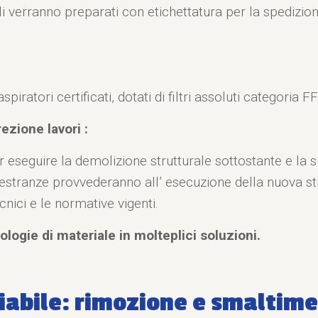
li verranno preparati con etichettatura per la spedizione
iratori certificati, dotati di filtri assoluti categoria F
ezione lavori :
 eseguire la demolizione strutturale sottostante e la 
maestranze provvederanno all’ esecuzione della nuova stru
nici e le normative vigenti.
logie di materiale in molteplici soluzioni.
iabile: rimozione e smaltime