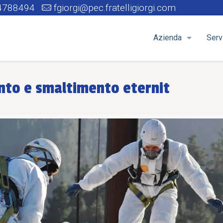
4788494
fgiorgi@pec.fratelligiorgi.com
Azienda
Serv
anto e smaltimento eternit