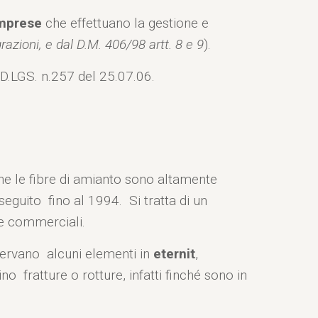
Imprese
che effettuano la gestione e
azioni, e dal D.M. 406/98 artt. 8 e 9
).
l D.LGS. n.257 del 25.07.06.
he le fibre di amianto sono altamente
oseguito fino al 1994. Si tratta di un
 e commerciali.
nservano alcuni elementi in
eternit
,
no fratture o rotture, infatti finché sono in