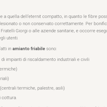
iore a quella dell’eternit compatto, in quanto le fibre p
ene lesionato o non conservato correttamente. Per boni
 Fratelli Giorgi o alle aziende sanitarie, e occorre es
li utenti.
atti in
amianto friabile
sono:
di impianti di riscaldamento industriali e civili
 termiche)
iali)
centrali termiche, palestre, asili)
 cottura.