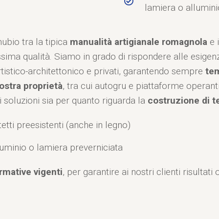
lamiera o allumini
nubio tra la tipica
manualità artigianale romagnola
e i
ssima qualità. Siamo in grado di rispondere alle esigenz
 artistico-architettonico e privati, garantendo sempre
tem
ostra proprietà
, tra cui autogru e piattaforme operanti
i soluzioni sia per quanto riguarda la
costruzione di t
etti preesistenti (anche in legno)
luminio o lamiera preverniciata
rmative vigenti
, per garantire ai nostri clienti risultat