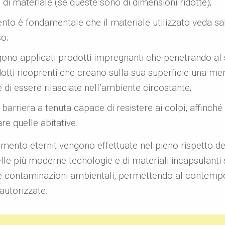
 di materiale (se queste sono di dimensioni ridotte);
ento è fondamentale che il materiale utilizzato veda sa
o;
no applicati prodotti impregnanti che penetrando al su
odotti ricoprenti che creano sulla sua superficie una
e di essere rilasciate nell’ambiente circostante;
barriera a tenuta capace di resistere ai colpi, affinché
are quelle abitative.
timento eternit vengono effettuate nel pieno rispetto de
delle più moderne tecnologie e di materiali incapsulanti 
no le contaminazioni ambientali, permettendo al contem
autorizzate.