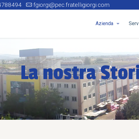
4788494
fgiorgi@pec.fratelligiorgi.com
Azienda
Serv
La nostra Stor