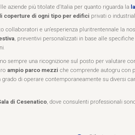
lle aziende più titolate d’Italia per quanto riguarda la
la
i coperture di ogni tipo per edifici
privati o industrial
nto collaboratori e un’esperienza pluritrentennale la nost
stiva
, preventivi personalizzati in base alle specifiche
i.
amo sempre una ricognizione sul posto per valutare con
tro
ampio parco mezzi
che comprende autogru con pi
 in grado di operare contemporaneamente su diversi cant
Sala di Cesenatico
, dove consulenti professionali sono 