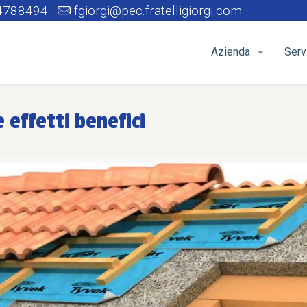
4788494
fgiorgi@pec.fratelligiorgi.com
Azienda
Serv
 effetti benefici